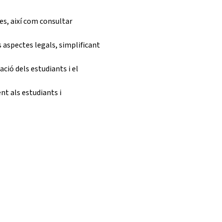
es, així com consultar
 aspectes legals, simplificant
ació dels estudiants i el
t als estudiants i
TALENT