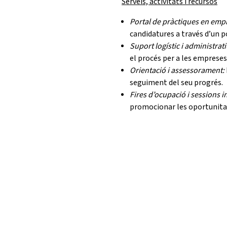
Serveis, activitats i recursos
Portal de pràctiques en emp
candidatures a través d’un po
Suport logístic i administrat
el procés per a les empreses
Orientació i assessorament:
seguiment del seu progrés.
Fires d’ocupació i sessions 
promocionar les oportunitat
Serveis relacionats
TALENT