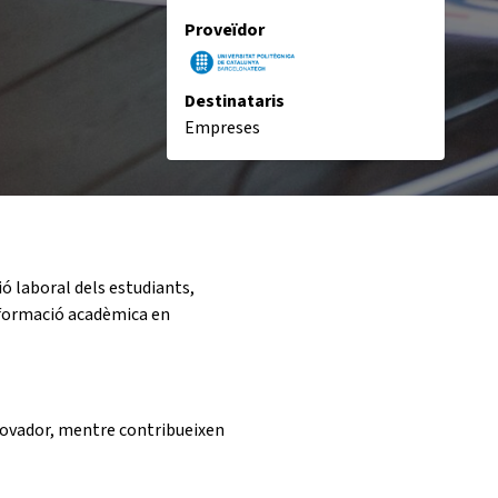
Proveïdor
Destinataris
Empreses
ó laboral dels estudiants,
a formació acadèmica en
novador, mentre contribueixen