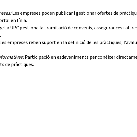
reses:
Les empreses poden publicar i gestionar ofertes de pràctiqu
rtal en línia.
iu:
La UPC gestiona la tramitació de convenis, assegurances i altres
.
Les empreses reben suport en la definició de les pràctiques, l’avalu
informatives:
Participació en esdeveniments per conèixer directamen
s de pràctiques.
TALENT